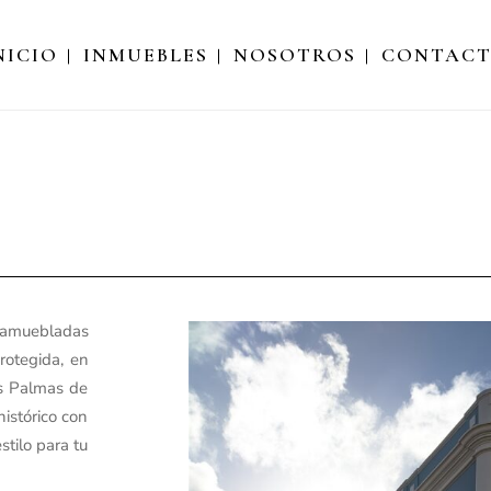
NICIO
INMUEBLES
NOSOTROS
CONTAC
 amuebladas
rotegida, en
as Palmas de
istórico con
stilo para tu