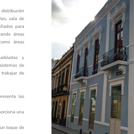
istribución
les, sala de
señados para
nando áreas
 como áreas
uebladas y
 sistemas de
 trabajar de
presenta las
oporciona una
 un toque de