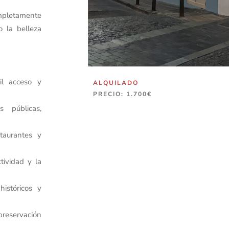
mpletamente
o la belleza
il acceso y
ALQUILADO
PRECIO: 1.700€
s públicas,
taurantes y
tividad y la
istóricos y
preservación