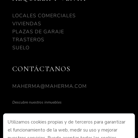
LOCALES COMERCIALES
VIVIENDAS
PLAZAS DE GARAJE
TRASTEROS
SUELO
CONTÁCTANOS
MAHERMA@MAHERMA.COM
Descubre nuestros inmuebles
NUESTRO HORARIO
Utilizamos cookies propias y de terceros para garantizar
el funcionamiento de la web, medir su uso y mejorar
DE LUNES A VIERNES